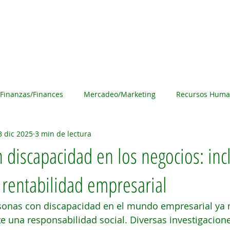
s
Noticias
Acerca de Haciendo Negocios
Anúnci
Finanzas/Finances
Mercadeo/Marketing
Recursos Huma
3 dic 2025
3 min de lectura
overnment
Pequeños Negocios/ Small Businesses
Non-Pr
 discapacidad en los negocios: inc
 rentabilidad empresarial
/ Women in Business
Tecnología/Technology
Haciendo N
rsonas con discapacidad en el mundo empresarial ya 
e una responsabilidad social. Diversas investigacio