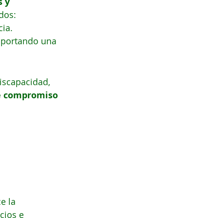
 y 
dos: 
cia.
aportando una 
iscapacidad, 
de compromiso 
e la 
cios e 