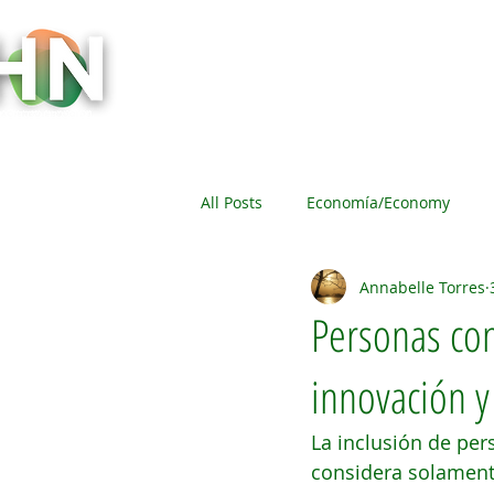
Inicio
Socios y Comunidad
Evento
All Posts
Economía/Economy
Annabelle Torres
Eventos/Events
Gobierno/G
Personas con
innovación y
Sociedad/ Society
La Mujer 
La inclusión de pe
considera solament