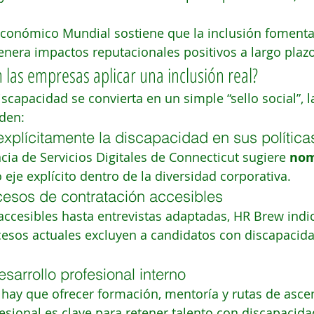
Económico Mundial sostiene que la inclusión foment
enera impactos reputacionales positivos a largo plazo
as empresas aplicar una inclusión real?
iscapacidad se convierta en un simple “sello social”, l
den:
explícitamente la discapacidad en sus política
cia de Servicios Digitales de Connecticut sugiere 
nom
eje explícito dentro de la diversidad corporativa.
ocesos de contratación accesibles
ccesibles hasta entrevistas adaptadas, HR Brew indic
esos actuales excluyen a candidatos con discapacida
sarrollo profesional interno
 hay que ofrecer formación, mentoría y rutas de asce
esional es clave para retener talento con discapacidad