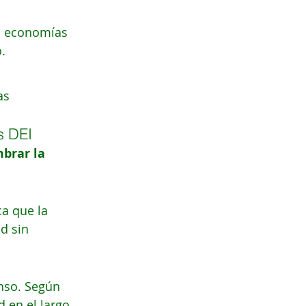
a economías 
.
as 
s DEI
brar la 
a que la 
d sin 
nso. Según 
 en el largo 