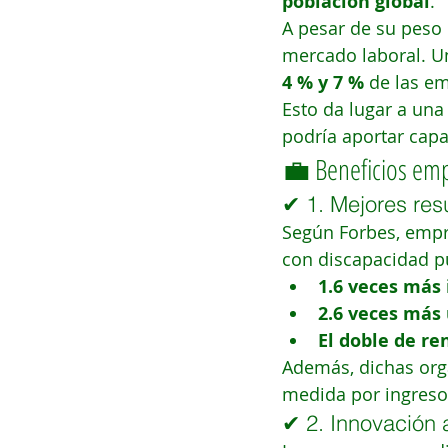
población global
.
A pesar de su peso
mercado laboral. U
4 % y 7 %
 de las e
Esto da lugar a una
podría aportar capa
💼 Beneficios emp
✔ 1. Mejores res
Según Forbes, empr
con discapacidad pu
1.6 veces más 
2.6 veces más 
El doble de re
Además, dichas org
medida por ingreso
✔ 2. Innovación a