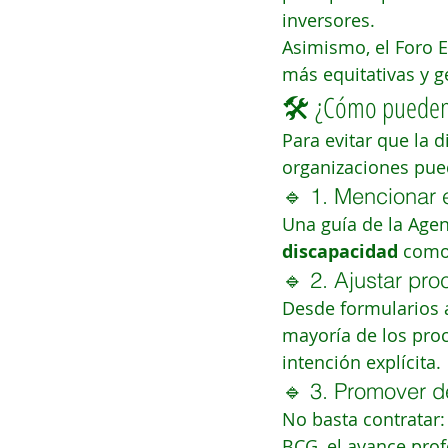
inversores.
Asimismo, el Foro 
más equitativas y g
🛠 ¿Cómo pueden l
Para evitar que la d
organizaciones pue
🔹 1. Mencionar 
Una guía de la Agen
discapacidad
 como 
🔹 2. Ajustar pr
Desde formularios a
mayoría de los proc
intención explícita.
🔹 3. Promover de
No basta contratar:
BCG, el avance prof