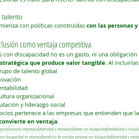
 talento
omienza con políticas construidas 
con las personas y
clusión como ventaja competitiva
 con discapacidad no es un gasto, ni una obligación 
stratégica que produce valor tangible
. Al incluirl
rupo de talento global
novación
ntabilidad
ultura organizacional
tación y liderazgo social
gocios pertenece a las empresas que entienden que la
convierte en ventaja
.
gocios
inclusión empresarial
diversidad e innovación
talento con discapacidad
rentabilidad e inclusi
 con discapacidad en empresas
beneficios de contratar personas con discapacidad
diversidad y renta