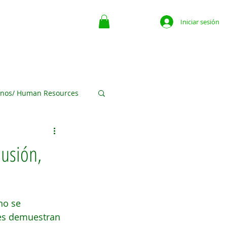
Iniciar sesión
ate
Contacto
The Place For Business
More
nos/ Human Resources
ofits
lusión,
egocios Media
no se 
nes demuestran 