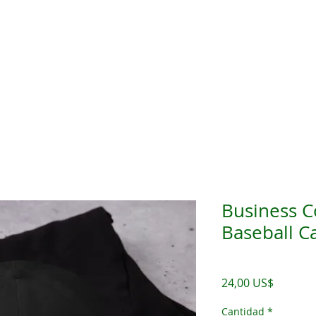
s
Noticias
Acerca de Haciendo Negocios
Anúnci
Business C
Baseball C
SKU: 5F6CB21AA2088_
Precio
24,00 US$
Cantidad
*