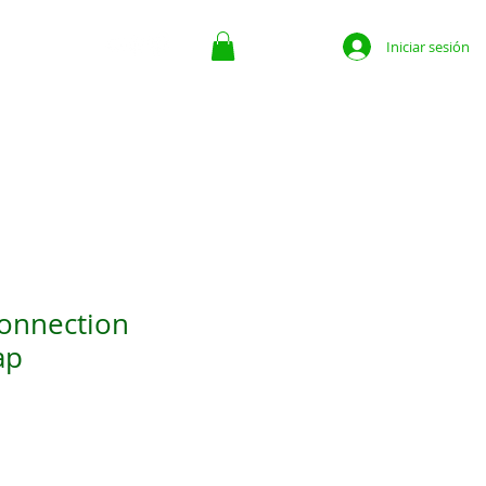
Iniciar sesión
ate
Contacto
The Place For Business
More
onnection
ap
7854