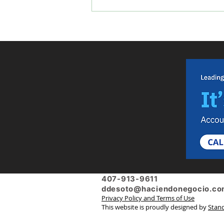
Impacto del Primer Recorte de Tasas de
Interés en EE. UU. en Cuatro Años en
América Latina
407-913-9611
ddesoto@haciendonegocio.c
Privacy Policy and Terms of Use
This website is proudly designed by
Stand