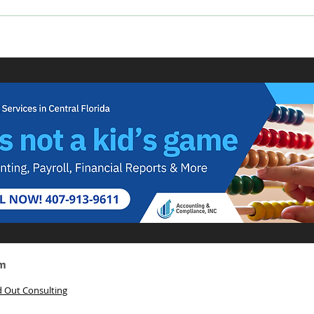
Mes de la Herencia Hispana: ¿qué es, por
La Fun
qué es importante y cómo se celebra?
Éxito 
om
 Out Consulting