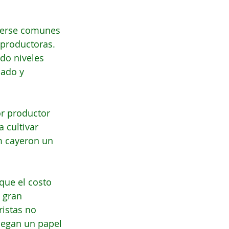
lverse comunes 
 productoras. 
do niveles 
cado y 
or productor 
 cultivar 
m cayeron un 
que el costo 
 gran 
istas no 
uegan un papel 