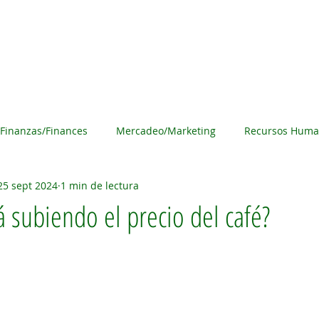
s
Noticias
Acerca de Haciendo Negocios
Anúnci
Finanzas/Finances
Mercadeo/Marketing
Recursos Huma
25 sept 2024
1 min de lectura
overnment
Pequeños Negocios/ Small Businesses
Non-Pr
á subiendo el precio del café?
/ Women in Business
Tecnología/Technology
Haciendo N