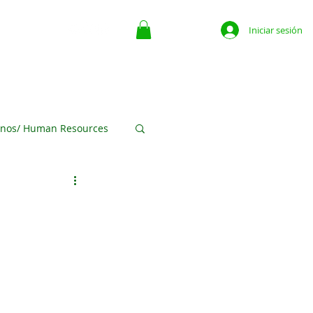
Iniciar sesión
ate
Contacto
The Place For Business
More
nos/ Human Resources
ofits
egocios Media