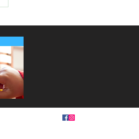
dación HAPBWA Inaugura con
la Exhibición de la Herencia Hispana