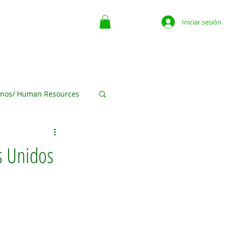
Iniciar sesión
ate
Contacto
The Place For Business
More
nos/ Human Resources
ofits
s Unidos
egocios Media