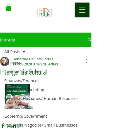
Entrada
All Posts
Deisamar De Soto-Torres
All Posts
11 nov 2020
0 min de lectura
Inteligencia Cultural
Economía/Economy
Finanzas/Finances
Mercadeo/Marketing
Recursos Humanos/ Human Resources
Eventos/Events
Gobierno/Government
Pequeños Negocios/ Small Businesses