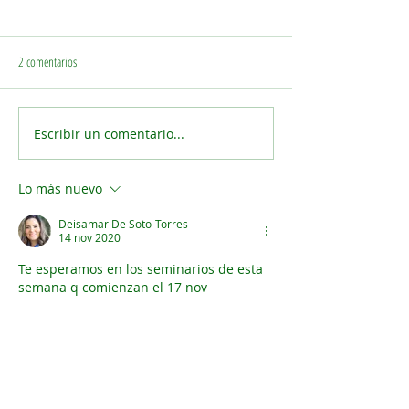
2 comentarios
Escribir un comentario...
Cómo Bette Graham Convirtió un
SOMP: El Cambio de N
Error Cotidiano en un Negocio
Podría Transformar la I
Multimillonario: La Historia Detrás
el Diagnóstico y el Mer
Lo más nuevo
de Liquid Paper
Salud Femenina
Deisamar De Soto-Torres
14 nov 2020
Te esperamos en los seminarios de esta 
semana q comienzan el 17 nov 