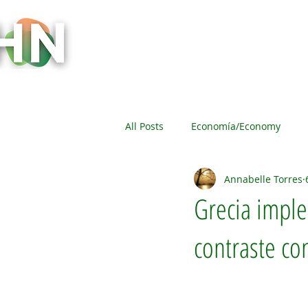
Inicio
Socios y Comunidad
Evento
All Posts
Economía/Economy
Annabelle Torres
Eventos/Events
Gobierno/G
Grecia imple
contraste co
Sociedad/ Society
La Mujer 