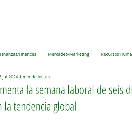
s
Noticias
Acerca de Haciendo Negocios
Anúnci
Finanzas/Finances
Mercadeo/Marketing
Recursos Huma
6 jul 2024
1 min de lectura
overnment
Pequeños Negocios/ Small Businesses
Non-Pr
menta la semana laboral de seis d
n la tendencia global
/ Women in Business
Tecnología/Technology
Haciendo N