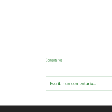
Comentarios
Escribir un comentario...
Empresas que Comenzaron Resolviendo
un Problema Cotidiano: Las Ideas Más
Simples También Pueden Cambiar el