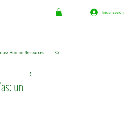
Iniciar sesión
ate
Contacto
The Place For Business
More
nos/ Human Resources
ofits
ías: un
egocios Media