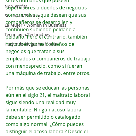
seres humanos que poseen 
Non-Profits
supervisores o dueños de negocios 
comprensivos, que desean que sus 
Sociedad/ Society
compañeros se desarrollen y 
La Mujer / Women in Business
continúen subiendo peldaño a 
Tecnología/Technology
peldaño. Pero el contrario, también 
hay supervisores o dueños de 
Haciendo Negocios Media
negocios que tratan a sus 
empleados o compañeros de trabajo 
con menosprecio, como si fueran 
una máquina de trabajo, entre otros. 
Por más que se educan las personas 
aún en el siglo 21, el maltrato laboral 
sigue siendo una realidad muy 
lamentable. Ningún acoso laboral 
debe ser permitido o catalogado 
como algo normal. ¿Cómo puedes 
distinguir el acoso laboral? Desde el 