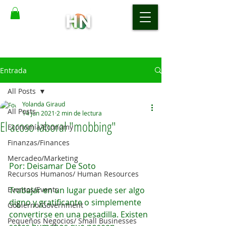
Entrada
All Posts
Yolanda Giraud
All Posts
14 jun 2021
2 min de lectura
El acoso laboral "mobbing"
Economía/Economy
Finanzas/Finances
Mercadeo/Marketing
Por: Deisamar De Soto
Recursos Humanos/ Human Resources
Eventos/Events
Trabajar en un lugar puede ser algo 
digno y gratificante o simplemente 
Gobierno/Government
convertirse en una pesadilla. Existen 
Pequeños Negocios/ Small Businesses