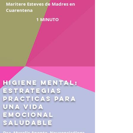
Maritere Esteves de Madres en
Cuarentena
1 MINUTO
Higiene Mental:
Estrategias
Practicas para
una Vida
Emocional
Saludable
Dra. Myrelis Aponte, Neuropsicóloga